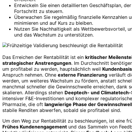
Entwickeln Sie einen detaillierten Geschäftsplan, de
Fortschritt zu steuern.
Überwachen Sie regelmäßig finanzielle Kennzahlen un
minimieren und auf Kurs zu bleiben.
Nutzen Sie Nachhaltigkeit als Wettbewerbsvorteil, 
und das Wachstum zu unterstützen.
Das Erreichen der Rentabilität ist ein
kritischer Meilenste
strategischer Anstrengungen
. Im Durchschnitt benötige
um profitabel zu werden, hauptsächlich weil
Kundenbasis
Anspruch nehmen. Ohne
externe Finanzierung
verläuft d
werden, um weiteres Wachstum zu fördern, anstatt schnel
manchmal schneller die Gewinnschwelle erreichen, dank sc
skalieren. Allerdings stehen
Deeptech- und Climatetech-
intensiver F&E-Investitionen und komplexer regulatorische
Pharmazie, die oft
langwierige Phase der Gewinnschwel
stabile Renditen abwerfen, sobald sie profitabel sind.
Um den Weg zur Rentabilität zu beschleunigen, ist eine fr
Frühes Kundenengagement
und das Sammeln von Feedbac