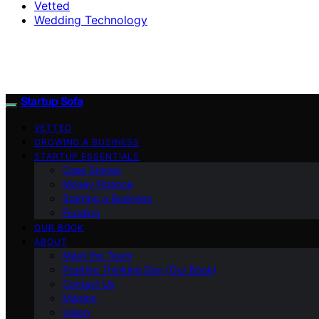
Vetted
Wedding Technology
Startup Sofa
VETTED
GROWING A BUSINESS
STARTUP ESSENTIALS
Case Stories
Money Finance
Starting a Business
Funding
OUR BOOK
ABOUT
Meet the Team
Positive Thinking Day (Our Book)
Contact Us
Mission
Vision