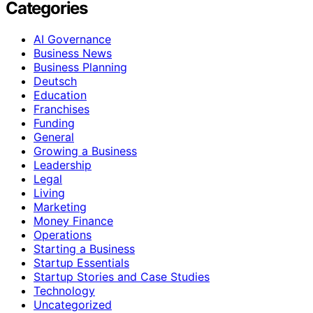
Categories
AI Governance
Business News
Business Planning
Deutsch
Education
Franchises
Funding
General
Growing a Business
Leadership
Legal
Living
Marketing
Money Finance
Operations
Starting a Business
Startup Essentials
Startup Stories and Case Studies
Technology
Uncategorized