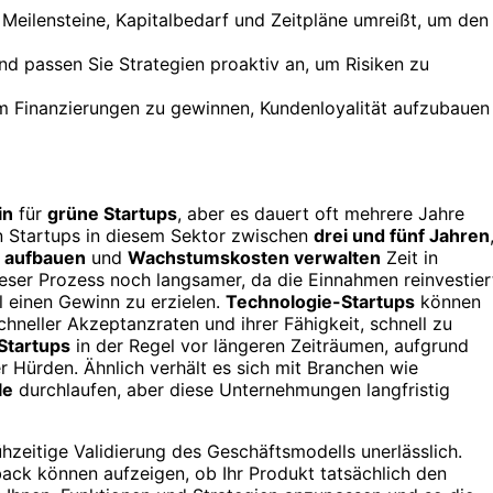
r Meilensteine, Kapitalbedarf und Zeitpläne umreißt, um den
d passen Sie Strategien proaktiv an, um Risiken zu
um Finanzierungen zu gewinnen, Kundenloyalität aufzubauen
in
für
grüne Startups
, aber es dauert oft mehrere Jahre
n Startups in diesem Sektor zwischen
drei und fünf Jahren
 aufbauen
und
Wachstumskosten verwalten
Zeit in
ieser Prozess noch langsamer, da die Einnahmen reinvestier
l einen Gewinn zu erzielen.
Technologie-Startups
können
hneller Akzeptanzraten und ihrer Fähigkeit, schnell zu
Startups
in der Regel vor längeren Zeiträumen, aufgrund
r Hürden. Ähnlich verhält es sich mit Branchen wie
le
durchlaufen, aber diese Unternehmungen langfristig
ühzeitige Validierung des Geschäftsmodells unerlässlich.
k können aufzeigen, ob Ihr Produkt tatsächlich den