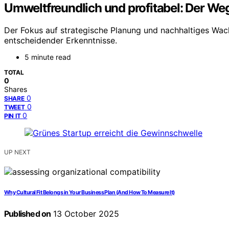
Umweltfreundlich und profitabel: Der We
Der Fokus auf strategische Planung und nachhaltiges Wach
entscheidender Erkenntnisse.
5 minute read
TOTAL
0
Shares
0
SHARE
0
TWEET
0
PIN IT
UP NEXT
Why Cultural Fit Belongs in Your Business Plan (And How To Measure It)
Published on
13 October 2025