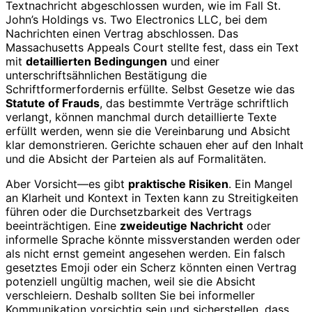
Textnachricht abgeschlossen wurden, wie im Fall St.
John’s Holdings vs. Two Electronics LLC, bei dem
Nachrichten einen Vertrag abschlossen. Das
Massachusetts Appeals Court stellte fest, dass ein Text
mit
detaillierten Bedingungen
und einer
unterschriftsähnlichen Bestätigung die
Schriftformerfordernis erfüllte. Selbst Gesetze wie das
Statute of Frauds
, das bestimmte Verträge schriftlich
verlangt, können manchmal durch detaillierte Texte
erfüllt werden, wenn sie die Vereinbarung und Absicht
klar demonstrieren. Gerichte schauen eher auf den Inhalt
und die Absicht der Parteien als auf Formalitäten.
Aber Vorsicht—es gibt
praktische Risiken
. Ein Mangel
an Klarheit und Kontext in Texten kann zu Streitigkeiten
führen oder die Durchsetzbarkeit des Vertrags
beeinträchtigen. Eine
zweideutige Nachricht
oder
informelle Sprache könnte missverstanden werden oder
als nicht ernst gemeint angesehen werden. Ein falsch
gesetztes Emoji oder ein Scherz könnten einen Vertrag
potenziell ungültig machen, weil sie die Absicht
verschleiern. Deshalb sollten Sie bei informeller
Kommunikation vorsichtig sein und sicherstellen, dass