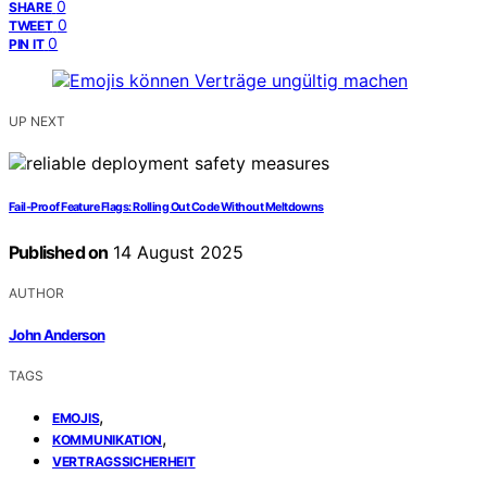
0
SHARE
0
TWEET
0
PIN IT
UP NEXT
Fail‑Proof Feature Flags: Rolling Out Code Without Meltdowns
Published on
14 August 2025
AUTHOR
John Anderson
TAGS
,
EMOJIS
,
KOMMUNIKATION
VERTRAGSSICHERHEIT