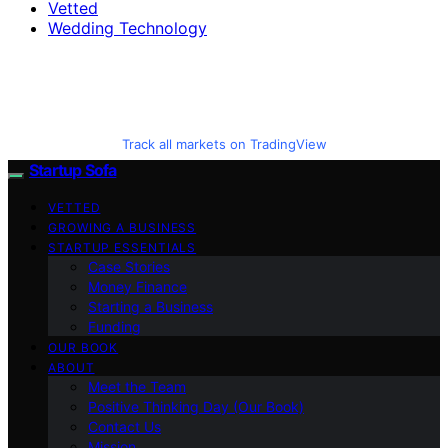
Vetted
Wedding Technology
Track all markets on TradingView
Startup Sofa
VETTED
GROWING A BUSINESS
STARTUP ESSENTIALS
Case Stories
Money Finance
Starting a Business
Funding
OUR BOOK
ABOUT
Meet the Team
Positive Thinking Day (Our Book)
Contact Us
Mission