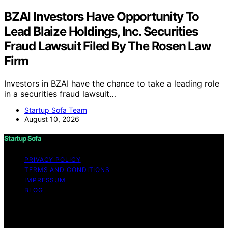
BZAI Investors Have Opportunity To
Lead Blaize Holdings, Inc. Securities
Fraud Lawsuit Filed By The Rosen Law
Firm
Investors in BZAI have the chance to take a leading role
in a securities fraud lawsuit…
Startup Sofa Team
August 10, 2026
Startup Sofa
PRIVACY POLICY
TERMS AND CONDITIONS
IMPRESSUM
BLOG
Copyright © 2026 Startup Sofa Content on Startup
Sofa is created and published using artificial intelligence