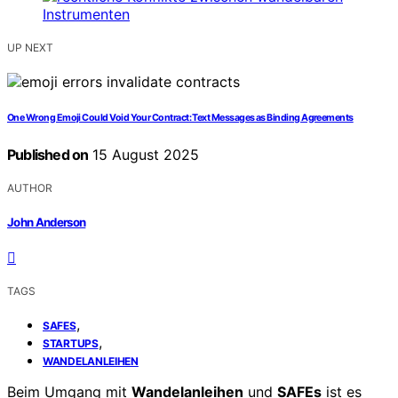
UP NEXT
One Wrong Emoji Could Void Your Contract: Text Messages as Binding Agreements
Published on
15 August 2025
AUTHOR
John Anderson
TAGS
,
SAFES
,
STARTUPS
WANDELANLEIHEN
Beim Umgang mit
Wandelanleihen
und
SAFEs
ist es