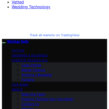
Vetted
Wedding Technology
Track all markets on TradingView
Startup Sofa
VETTED
GROWING A BUSINESS
STARTUP ESSENTIALS
Case Stories
Money Finance
Starting a Business
Funding
OUR BOOK
ABOUT
Meet the Team
Positive Thinking Day (Our Book)
Contact Us
Mission